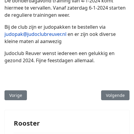
De donderdagavond training van 4-1-2024 komt
hiermee te vervallen. Vanaf zaterdag 6-1-2024 starten
de reguliere trainingen weer.
Bij de club zijn er judopakken te bestellen via
judopak@judoclubreuver.nl
en er zijn ook diverse
kleine maten al aanwezig
Judoclub Reuver wenst iedereen een gelukkig en
gezond 2024. Fijne feestdagen allemaal.
Vorig artikel: Kan Geiko 2024
Volgende arti
Vorige
Volgende
Rooster