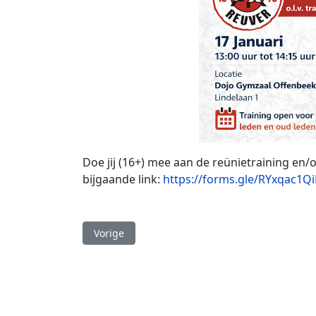
Doe jij (16+) mee aan de reünietraining en/o
bijgaande link:
https://forms.gle/RYxqac1
Vorig artikel: Judotraining Fenne Peeters
Vorige