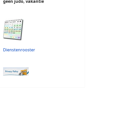
geen judo, vakantie
Dienstenrooster
rettige feestdagen