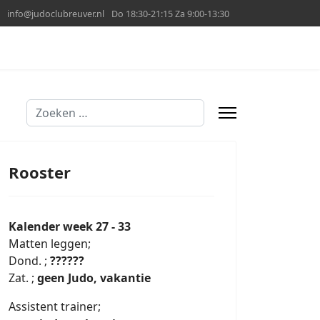
info@judoclubreuver.nl
Do 18:30-21:15 Za 9:00-13:30
Zoeken
Rooster
Kalender week 27 - 33
Matten leggen;
Dond. ;
??????
Zat. ;
geen Judo, vakantie
Assistent trainer;