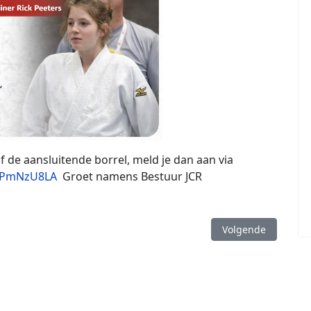
f de aansluitende borrel, meld je dan aan via
QiPmNzU8LA
Groet namens Bestuur JCR
Volgende artikel: P
Volgende