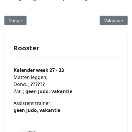
Vorig artikel: Toernooi Gemert
Volgende arti
Vorige
Volgende
Rooster
Kalender week 27 - 33
Matten leggen;
Dond. ;
??????
Zat. ;
geen Judo, vakantie
Assistent trainer;
geen judo, vakantie