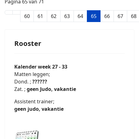
Pagina 65 van 71
60
61
62
63
64
65
66
67
68
Rooster
Kalender week 27 - 33
Matten leggen;
Dond. ;
??????
Zat. ;
geen Judo, vakantie
Assistent trainer;
geen judo, vakantie