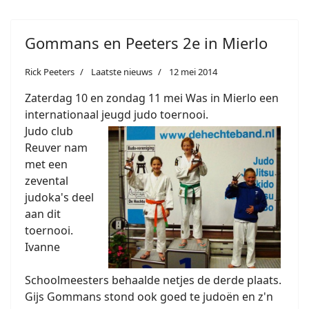
Gommans en Peeters 2e in Mierlo
Rick Peeters
Laatste nieuws
12 mei 2014
Zaterdag 10 en zondag 11 mei Was in Mierlo een
internationaal jeugd judo toernooi.
Judo club
Reuver nam
met een
zevental
judoka's deel
aan dit
toernooi.
Ivanne
Schoolmeesters behaalde netjes de derde plaats.
Gijs Gommans stond ook goed te judoën en z'n